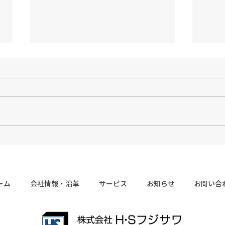
価格改定のお知らせ
ホー
しま
平素は格別のお引き立て並びにご
愛顧を賜り、厚く御礼申し上げま
ホー
す。 さて、この度弊社では昨今
した
の原材料及び製作コストの上昇や
お知
物流運賃の 負担増などを受け
これ
2022年4月より自社製品の価格改
う頑
定をさせていただく事と なりま
致し
した。今後の品質保持や供給体制
の安定に努力して参ります。...
ーム
会社情報・沿革
サービス
お知らせ
お問い合