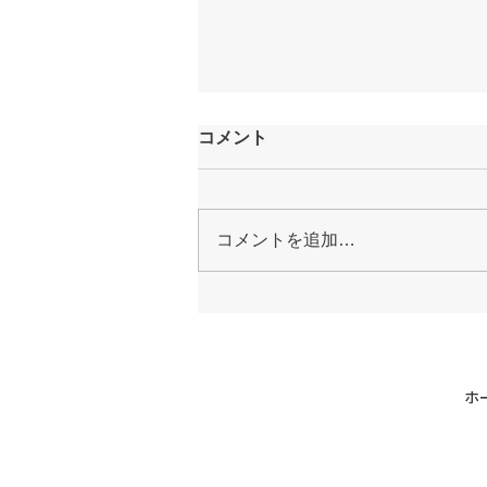
コメント
コメントを追加…
新商品（パイロンセフター）
のご案内
ホ