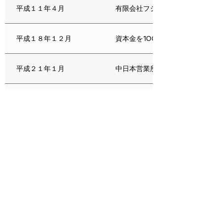
平成１１年４月
有限会社フジサワ設立 営業開始
平成１８年１２月
資本金を1000万円に増額 商号
平成２１年１月
中日本営業所を開設（御殿場市）
平成２１年８月
富山事務所開設
平成２３年６月
中日本営業所 移転（御殿場市二の岡
平成２３年１２月
一般建設業 許認可取得 静岡県知
令和７年９月
本社 移転（浅口市金光町占見新田2