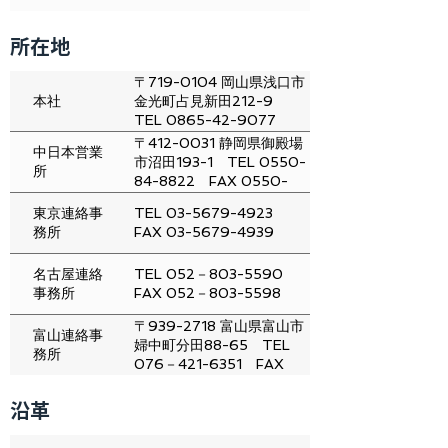
所在地
〒719-0104 岡山県浅口市
本社
金光町占見新田212-9
TEL 0865-42-9077
FAX 0865-42-9078
〒412-0031 静岡県御殿場
中日本営業
市沼田193-1 TEL 0550-
所
84-8822 FAX 0550-
84-8820
東京連絡事
TEL 03-5679-4923
務所
FAX 03-5679-4939
名古屋連絡
TEL 052－803-5590
事務所
FAX 052－803-5598
〒939-2718 富山県富山市
富山連絡事
婦中町分田88-65 TEL
務所
076－421-6351 FAX
076－421-6355
沿革