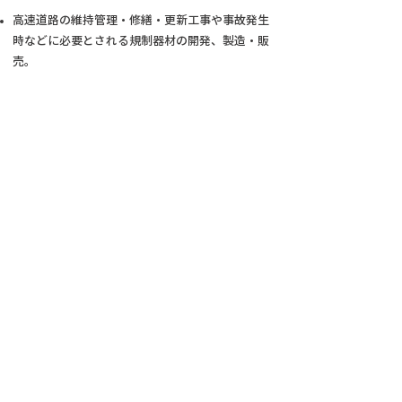
高速道路の維持管理・修繕・更新工事や事故発生
時などに必要とされる規制器材の開発、製造・販
売。
ご利用されるお客様への工事ご案内の横断幕・懸
垂幕、インター出入口や休憩施設などへ設置する
看板などのレイアウトから製作や海外からのお客
様へ配慮した翻訳を加えたご案内看板など製作な
どの製作等、その他、必要とされる保安安全用品
を取り扱っております。
その他、保安安全用品を取り扱っております。
プライバシーポリシー
(C)2022 H・S fujisawa , All rights reserved.